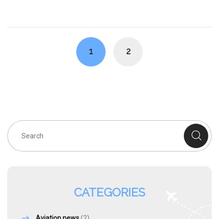
Posts
navigation
1
2
CATEGORIES
Aviation news
(2)