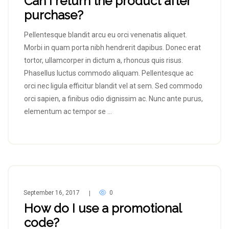
Can I return the product after
purchase?
Pellentesque blandit arcu eu orci venenatis aliquet.
Morbi in quam porta nibh hendrerit dapibus. Donec erat
tortor, ullamcorper in dictum a, rhoncus quis risus.
Phasellus luctus commodo aliquam. Pellentesque ac
orci nec ligula efficitur blandit vel at sem. Sed commodo
orci sapien, a finibus odio dignissim ac. Nunc ante purus,
elementum ac tempor se …
September 16, 2017
0
|
How do I use a promotional
code?