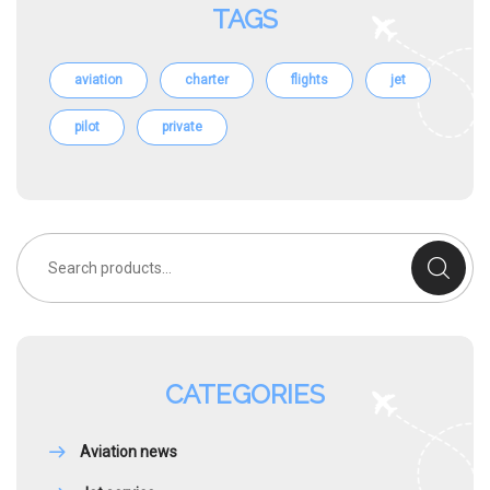
TAGS
aviation
charter
flights
jet
pilot
private
Search
for:
CATEGORIES
Aviation news