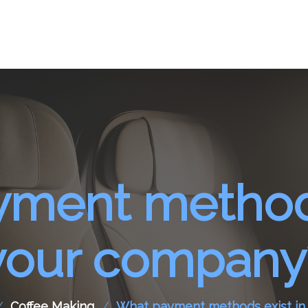
ment methods
your company
Coffee Making
What payment methods exist in