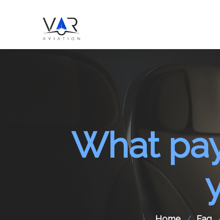
What pay
Home
Faq