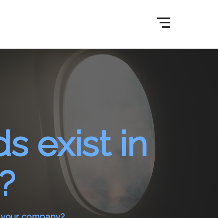
 exist in
?
 your company?