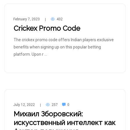
February 7, 2023
432
|
Crickex Promo Code
The crickex promo code offers Indian players exclusive
benefits when signing up on this popular betting
platform. Upon r …
July 12, 2022
257
0
|
Михаил Зборовский:
искусственный интеллект как