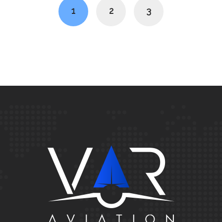
navigation
1
2
3