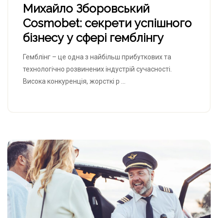
Михайло Зборовський
Cosmobet: секрети успішного
бізнесу у сфері гемблінгу
Гемблінг – це одна з найбільш прибуткових та
технологічно розвинених індустрій сучасності.
Висока конкуренція, жорсткі р …