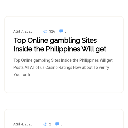
April 7, 2025
326
0
|
Top Online gambling Sites
Inside the Philippines Will get
Top Online gambling Sites Inside the Philippines Will get
Posts All All of us Casino Ratings How about To verify
Your on li …
April 4, 2025
2
0
|