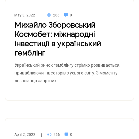
May 3, 2022
265
0
|
Михайло Зборовський
Космобет: міжнародні
інвестиції в український
гемблінг
Український ринок гемблінгу стрімко розвивається,
приваблюючи інвесторів з усього світу. З моменту
легалізації азартних …
April 2, 2022
266
0
|