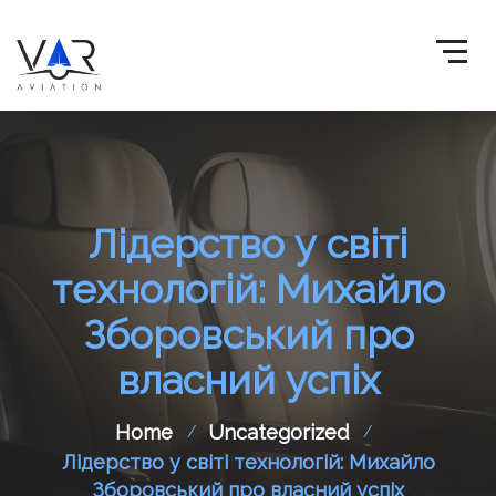
Лідерство у світі
технологій: Михайло
Зборовський про
власний успіх
Home
Uncategorized
Лідерство у світі технологій: Михайло
Зборовський про власний успіх