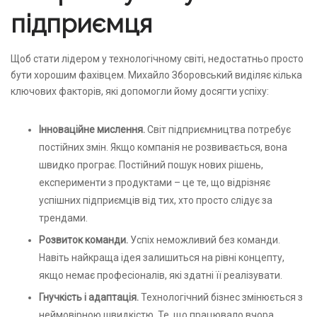
підприємця
Щоб стати лідером у технологічному світі, недостатньо просто
бути хорошим фахівцем. Михайло Зборовський виділяє кілька
ключових факторів, які допомогли йому досягти успіху:
Інноваційне мислення.
Світ підприємництва потребує
постійних змін. Якщо компанія не розвивається, вона
швидко програє. Постійний пошук нових рішень,
експерименти з продуктами – це те, що відрізняє
успішних підприємців від тих, хто просто слідує за
трендами.
Розвиток команди.
Успіх неможливий без команди.
Навіть найкраща ідея залишиться на рівні концепту,
якщо немає професіоналів, які здатні її реалізувати.
Гнучкість і адаптація.
Технологічний бізнес змінюється з
неймовірною швидкістю. Те, що працювало вчора,