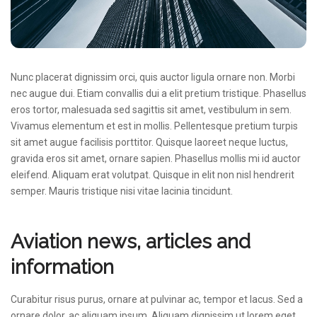
Nunc placerat dignissim orci, quis auctor ligula ornare non. Morbi
nec augue dui. Etiam convallis dui a elit pretium tristique. Phasellus
eros tortor, malesuada sed sagittis sit amet, vestibulum in sem.
Vivamus elementum et est in mollis. Pellentesque pretium turpis
sit amet augue facilisis porttitor. Quisque laoreet neque luctus,
gravida eros sit amet, ornare sapien. Phasellus mollis mi id auctor
eleifend. Aliquam erat volutpat. Quisque in elit non nisl hendrerit
semper. Mauris tristique nisi vitae lacinia tincidunt.
Aviation news, articles and
information
Curabitur risus purus, ornare at pulvinar ac, tempor et lacus. Sed a
ornare dolor, ac aliquam ipsum. Aliquam dignissim ut lorem eget