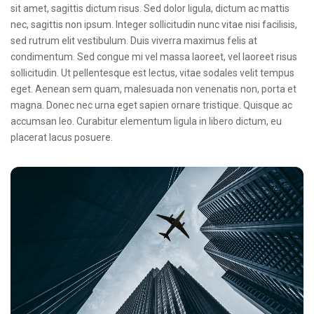
sit amet, sagittis dictum risus. Sed dolor ligula, dictum ac mattis
nec, sagittis non ipsum. Integer sollicitudin nunc vitae nisi facilisis,
sed rutrum elit vestibulum. Duis viverra maximus felis at
condimentum. Sed congue mi vel massa laoreet, vel laoreet risus
sollicitudin. Ut pellentesque est lectus, vitae sodales velit tempus
eget. Aenean sem quam, malesuada non venenatis non, porta et
magna. Donec nec urna eget sapien ornare tristique. Quisque ac
accumsan leo. Curabitur elementum ligula in libero dictum, eu
placerat lacus posuere.