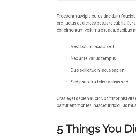
Praesent suscipit, purus tincidunt faucib
orci luctus et ultrices posuere cubilia C
condimentum velit malesuada, dapibus nunc
Vestibulum iaculis velit
Nec ante varius tempus
Duis sollicitudin lacus sapien
Sed pharetra felis facilisis sed
Cras eget sapien auctor, porttitor nisi vit
parturient montes, nascetur ridiculus mus
5 Things You Di