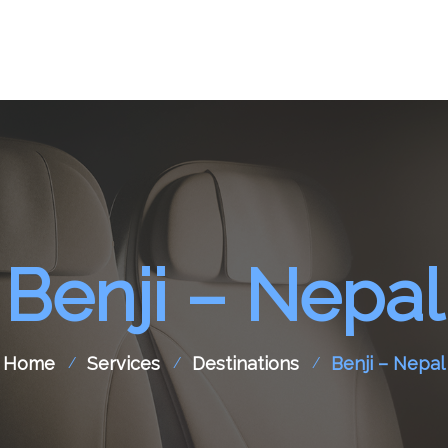
pport
Aircraft Spare Parts
Contact Us
Benji – Nepal
Home
Services
Destinations
Benji – Nepal