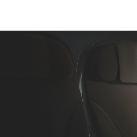
Home
About Us
Aircraft Charter
Flight Su