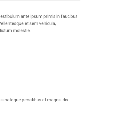
 Vestibulum ante ipsum primis in faucibus
Pellentesque et sem vehicula,
dictum molestie.
arius natoque penatibus et magnis dis