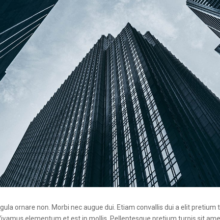
igula ornare non. Morbi nec augue dui. Etiam convallis dui a elit pretium 
Vivamus elementum et est in mollis. Pellentesque pretium turpis sit amet