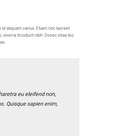
m id aliquam varius. Etiam nec laoreet
 viverra tincidunt nibh. Donec vitae leo
si.
haretra eu eleifend non,
us. Quisque sapien enim,