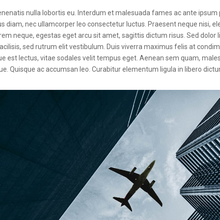
venenatis nulla lobortis eu. Interdum et malesuada fames ac ante ipsum 
isus diam, nec ullamcorper leo consectetur luctus. Praesent neque nisi, e
m neque, egestas eget arcu sit amet, sagittis dictum risus. Sed dolor li
i facilisis, sed rutrum elit vestibulum. Duis viverra maximus felis at co
tesque est lectus, vitae sodales velit tempus eget. Aenean sem quam, ma
ue. Quisque ac accumsan leo. Curabitur elementum ligula in libero dictu