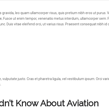
us gravida, leo quam ullamcorper risus, quis pretium nibh eros ut purus.
urae; Fusce ut enim tempor, venenatis metus interdum, ullamcorper sem. 
. Duis vitae eleifend orci, ut varius risus. Praesent consequat nibh id 
ae, vulputate justo. Cras et pharetra ligula, vel vestibulum ipsum. Orci v
.
dn’t Know About Aviation