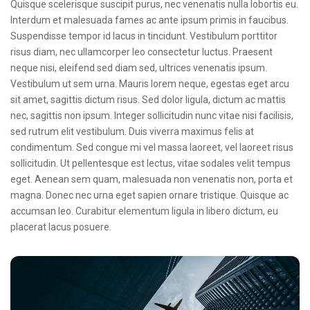
Quisque scelerisque suscipit purus, nec venenatis nulla lobortis eu.
Interdum et malesuada fames ac ante ipsum primis in faucibus.
Suspendisse tempor id lacus in tincidunt. Vestibulum porttitor
risus diam, nec ullamcorper leo consectetur luctus. Praesent
neque nisi, eleifend sed diam sed, ultrices venenatis ipsum.
Vestibulum ut sem urna. Mauris lorem neque, egestas eget arcu
sit amet, sagittis dictum risus. Sed dolor ligula, dictum ac mattis
nec, sagittis non ipsum. Integer sollicitudin nunc vitae nisi facilisis,
sed rutrum elit vestibulum. Duis viverra maximus felis at
condimentum. Sed congue mi vel massa laoreet, vel laoreet risus
sollicitudin. Ut pellentesque est lectus, vitae sodales velit tempus
eget. Aenean sem quam, malesuada non venenatis non, porta et
magna. Donec nec urna eget sapien ornare tristique. Quisque ac
accumsan leo. Curabitur elementum ligula in libero dictum, eu
placerat lacus posuere.