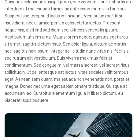
Quisque scelerisque suscipit purus, nec venenatis nulla lobortis eu.
Interdum et malesuada fames ac ante ipsum primis in faucibus.
Suspendisse tempor id lacus in tincidunt. Vestibulum porttitor
risus diam, nec ullamcorper leo consectetur luctus. Praesent
neque nisi, eleifend sed diam sed, ultrices venenatis ipsum.
Vestibulum ut sem urna. Mauris lorem neque, egestas eget arcu
sit amet, sagittis dictum risus. Sed dolor ligula, dictum ac mattis
nec, sagittis non ipsum. Integer sollicitudin nunc vitae nisi facilisis,
sed rutrum elit vestibulum. Duis viverra maximus felis at
condimentum. Sed congue mi vel massa laoreet, vel laoreet risus
sollicitudin. Ut pellentesque est lectus, vitae sodales velit tempus
eget. Aenean sem quam, malesuada non venenatis non, porta et
magna. Donec nec urna eget sapien ornare tristique. Quisque ac
accumsan leo. Curabitur elementum ligula in libero dictum, eu
placerat lacus posuere.